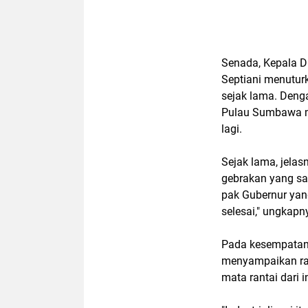
Senada, Kepala D
Septiani menutur
sejak lama. Denga
Pulau Sumbawa ma
lagi.
Sejak lama, jelasn
gebrakan yang sa
pak Gubernur yang
selesai," ungkapn
Pada kesempatan
menyampaikan ras
mata rantai dari i