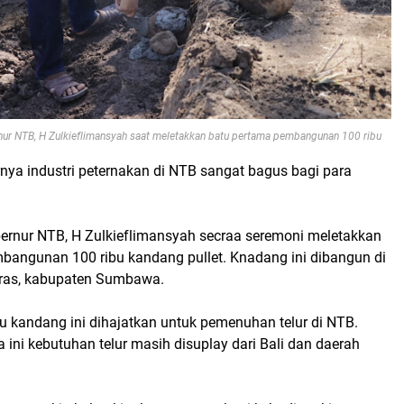
 NTB, H Zulkieflimansyah saat meletakkan batu pertama pembangunan 100 ribu
rnya industri peternakan di NTB sangat bagus bagi para
bernur NTB, H Zulkieflimansyah secraa seremoni meletakkan
bangunan 100 ribu kandang pullet. Knadang ini dibangun di
ras, kabupaten Sumbawa.
u kandang ini dihajatkan untuk pemenuhan telur di NTB.
ini kebutuhan telur masih disuplay dari Bali dan daerah