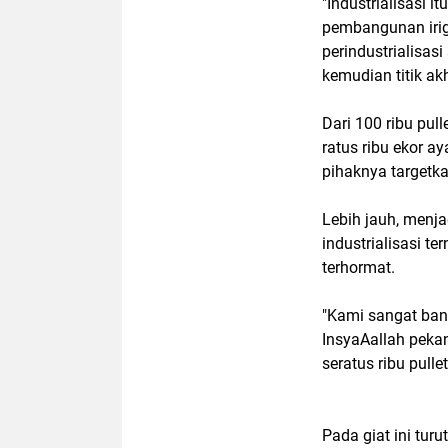
"Industrialisasi i
pembangunan iriga
perindustrialisas
kemudian titik ak
Dari 100 ribu pull
ratus ribu ekor ay
pihaknya targetk
Lebih jauh, menj
industrialisasi 
terhormat.
"Kami sangat ban
InsyaAallah peka
seratus ribu pullet
Pada giat ini tur