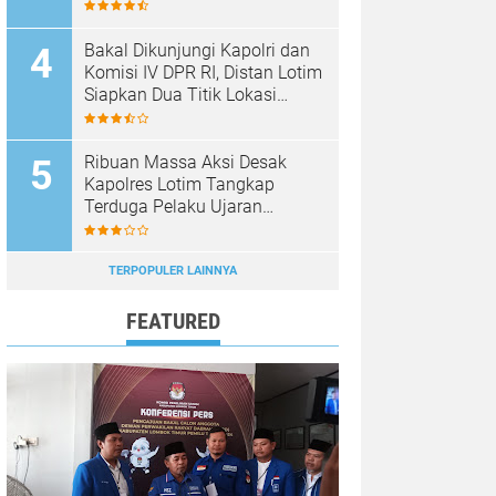
Bakal Dikunjungi Kapolri dan
Komisi IV DPR RI, Distan Lotim
Siapkan Dua Titik Lokasi
Panen Raya Bawang Putih
Ribuan Massa Aksi Desak
Kapolres Lotim Tangkap
Terduga Pelaku Ujaran
Kebencian Terhadap Bupati di
Medsos
TERPOPULER LAINNYA
FEATURED