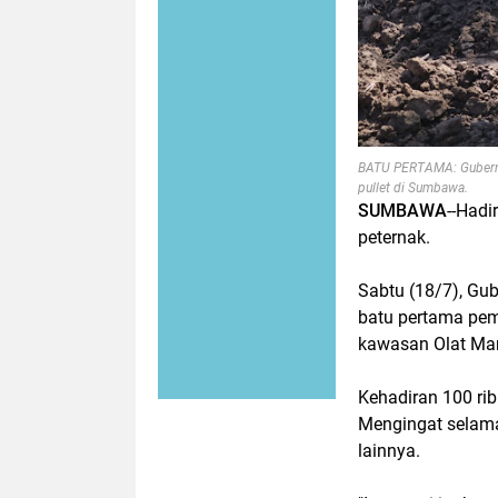
BATU PERTAMA: Gubernur
pullet di Sumbawa.
SUMBAWA
--Hadi
peternak.
Sabtu (18/7), Gu
batu pertama pem
kawasan Olat Ma
Kehadiran 100 rib
Mengingat selama 
lainnya.