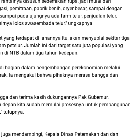
tu rantainya disusun sedemikian rupa, jadi mulai dari
si, pemitraan, pabrik benih, dryer besar, sampai dengan
i sampai pada ujungnya ada farm telur, penjualan telur,
hirnya lolos swasembada telur," ungkapnya.
et yang terdapat di lahannya itu, akan menyuplai sekitar tiga
am petelur. Jumlah ini dari target satu juta populasi yang
an di NTB dalam tiga tahun kedepan.
adi bagian dalam pengembangan perekonomian melalui
ternak. Ia mengakui bahwa pihaknya merasa bangga dan
gga dan terima kasih dukungannya Pak Gubernur.
n depan kita sudah memulai prosesnya untuk pembangunan
," tutupnya.
ut juga mendampingi, Kepala Dinas Peternakan dan dan