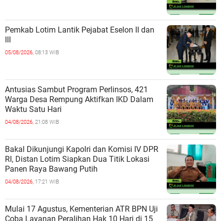
Pemkab Lotim Lantik Pejabat Eselon II dan
III
05/08/2026,
08:13 WIB
Antusias Sambut Program Perlinsos, 421
Warga Desa Rempung Aktifkan IKD Dalam
Waktu Satu Hari
04/08/2026,
21:08 WIB
Bakal Dikunjungi Kapolri dan Komisi IV DPR
RI, Distan Lotim Siapkan Dua Titik Lokasi
Panen Raya Bawang Putih
04/08/2026,
17:21 WIB
Mulai 17 Agustus, Kementerian ATR BPN Uji
Coba Layanan Peralihan Hak 10 Hari di 15