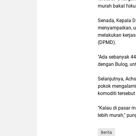
murah bakal fokus
Senada, Kepala D
menyampaikan, u
melakukan kerja
(DPMD).
"Ada sebanyak 44
dengan Bulog, un
Selanjutnya, Ach
pokok mengalami 
komoditi tersebut t
"Kalau di pasar m
lebih murah," pu
Berita