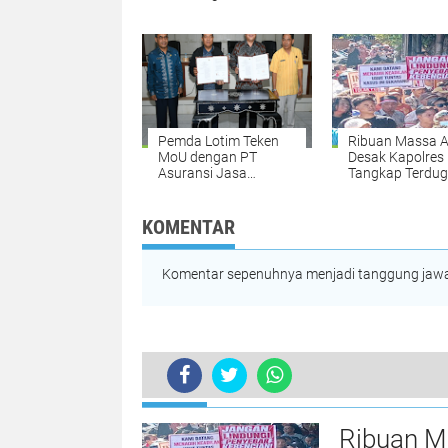
Rempung Aktifkan
Siapkan Dua Tit
IKD Dalam Waktu
Lokasi Panen R
Satu Hari
Bawang Putih
Pemda Lotim Teken
Ribuan Massa A
MoU dengan PT
Desak Kapolres
Asuransi Jasa
Tangkap Terdu
Raharja Putera,
Pelaku Ujaran
Jamin Keamanan dan
Kebencian Terh
Kenyamanan
Bupati di Meds
KOMENTAR
Wisatawan
Komentar sepenuhnya menjadi tanggung jawab
TERKINI
Pemkab Lotim dan Bulog Kolaborasi
Ribuan M