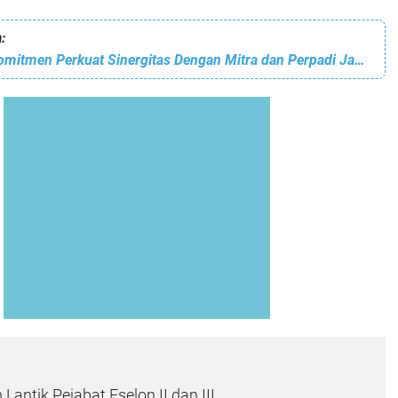
:
Perum Bulog Komitmen Perkuat Sinergitas Dengan Mitra dan Perpadi Jaga Ketahanan Pangan Nasional
antik Pejabat Eselon II dan III