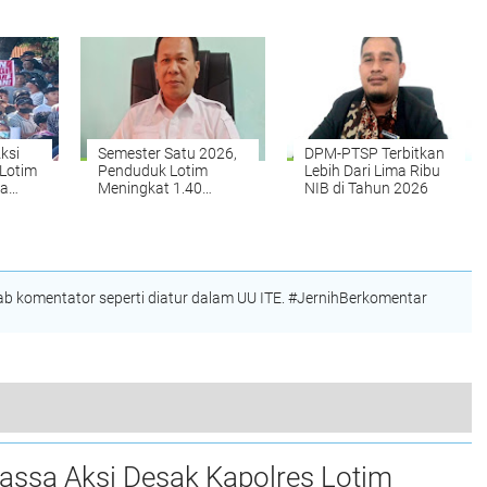
ik
LAZ
Digitalisasi Bansos
aya
Indonesia
ksi
Semester Satu 2026,
DPM-PTSP Terbitkan
 Lotim
Penduduk Lotim
Lebih Dari Lima Ribu
ga
Meningkat 1.40
NIB di Tahun 2026
Persen
adap
os
 komentator seperti diatur dalam UU ITE. #JernihBerkomentar
 Jaga Stabilitas Harga Melalui Gerakan Pangan Murah
assa Aksi Desak Kapolres Lotim