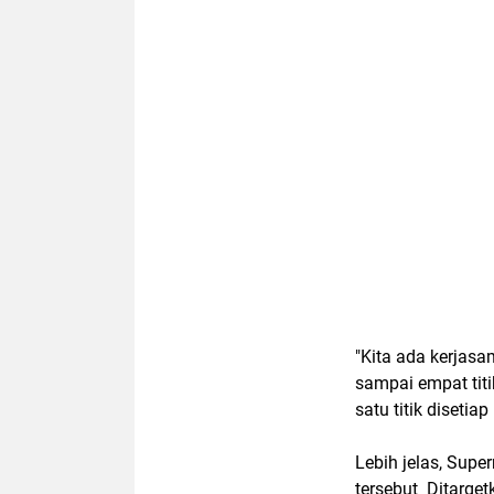
"Kita ada kerjas
sampai empat tit
satu titik disetiap
Lebih jelas, Sup
tersebut Ditarge