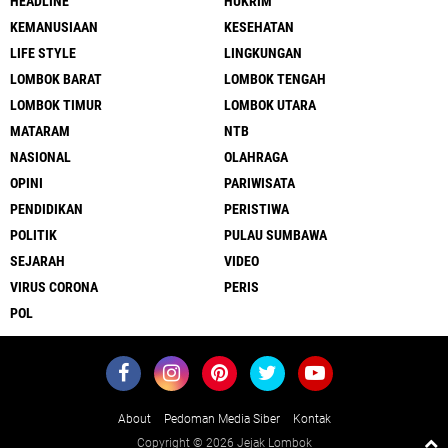
HEADLINE
HUKRIM
KEMANUSIAAN
KESEHATAN
LIFE STYLE
LINGKUNGAN
LOMBOK BARAT
LOMBOK TENGAH
LOMBOK TIMUR
LOMBOK UTARA
MATARAM
NTB
NASIONAL
OLAHRAGA
OPINI
PARIWISATA
PENDIDIKAN
PERISTIWA
POLITIK
PULAU SUMBAWA
SEJARAH
VIDEO
VIRUS CORONA
PERIS
POL
About
Pedoman Media Siber
Kontak
Copyright ©
2026 Jejak Lombok