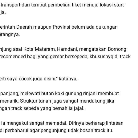
ransport dari tempat pembelian tiket menuju lokasi start
ja.
erintah Daerah maupun Provinsi belum ada dukungan
terangnya.
unjung asal Kota Mataram, Hamdani, mengatakan Bornong
 recomended bagi yang gemar bersepeda, khususnyq di track
ti saya cocok juga disini," katanya,
u panjang, melewati hutan kaki gunung rinjani membuat
menarik. Struktur tanah juga sangat mendukung jika
an track sepeda yang pernah ia jajal.
as, ia mengakui sangat memadai. Dirinya berharap lintasan
 di perbaharui agar pengunjung tidak bosan track itu.