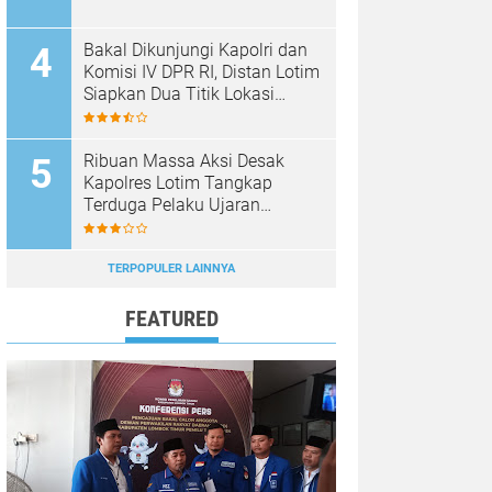
Bakal Dikunjungi Kapolri dan
Komisi IV DPR RI, Distan Lotim
Siapkan Dua Titik Lokasi
Panen Raya Bawang Putih
Ribuan Massa Aksi Desak
Kapolres Lotim Tangkap
Terduga Pelaku Ujaran
Kebencian Terhadap Bupati di
Medsos
TERPOPULER LAINNYA
FEATURED