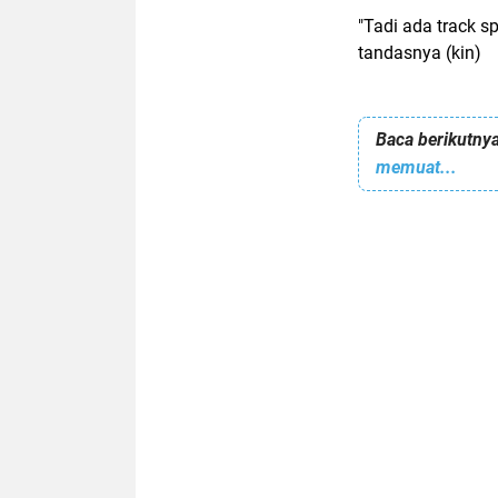
"Tadi ada track s
tandasnya (kin)
Baca berikutnya
memuat...