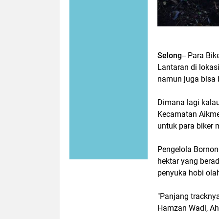
Selong
-- Para Bi
Lantaran di lokas
namun juga bisa 
Dimana lagi kala
Kecamatan Aikmel,
untuk para biker
Pengelola Bornon
hektar yang berad
penyuka hobi ola
"Panjang tracknya
Hamzan Wadi, Ah