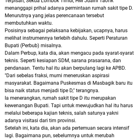
Terpisah, Sekda Lombok Timur, HM Juaini Taofik
menanggapi prihal adanya permintaan rumah sakit tipe D.
Menurutnya yang jelas perencanaan tersebut
membutuhkan waktu.
Posisinya sebagai pelaksana kebijakan, ucapnya, harus
melihat instrumennya terlebih dahulu. Seperti Peraturan
Bupati (Perbub) misalnya.
Dalam Perbup, kata dia, akan mengacu pada syarat-syarat
teknis. Seperti kesiapan SDM, sarana prasarana, dan
pendanaan. Tentu hal itu akan berpulang lagi ke APBD.
"Dari sebelas fraksi, murni meneruskan aspirasi
masyarakat. Bagaimana Puskesmas di Masbagik baru itu
bisa naik status menjadi tipe D," terangnya.
Ia menerangkan, rumah sakit tipe D itu merupakan
kewenangan Bupati. Tapi untuk mewujudkan hal itu harus
melalui beberapa kajian teknis, salah satunya yakni
adanya visitasi dari tim provinsi.
Setelah ini, kata dia, akan ada pertemuan secara intensif
lagi. Bagaimana pun, sebelumnya untuk merubah