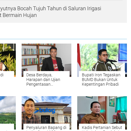
yutnya Bocah Tujuh Tahun di Saluran Irigasi
 Bermain Hujan
adi
Desa Berdaya,
Bupati Iron Tegaskan
Harapan dan Ujian
BUMD Bukan Untuk
Pengentasan
Kepentingan Pribadi
sos
Kemiskinan di NTB
Penyaluran Bapang di
Kadis Pertanian Sebut