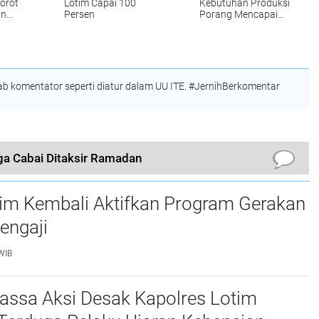
orot
Lotim Capai 100
Kebutuhan Produksi
an
Persen
Porang Mencapai
akal
1.500 ton Per Bulan
gan
 komentator seperti diatur dalam UU ITE. #JernihBerkomentar
ga Cabai Ditaksir Ramadan
tim Kembali Aktifkan Program Gerakan
engaji
WIB
assa Aksi Desak Kapolres Lotim