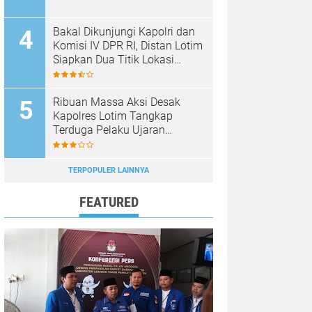
Bakal Dikunjungi Kapolri dan
Komisi IV DPR RI, Distan Lotim
Siapkan Dua Titik Lokasi
Panen Raya Bawang Putih
Ribuan Massa Aksi Desak
Kapolres Lotim Tangkap
Terduga Pelaku Ujaran
Kebencian Terhadap Bupati di
Medsos
TERPOPULER LAINNYA
FEATURED