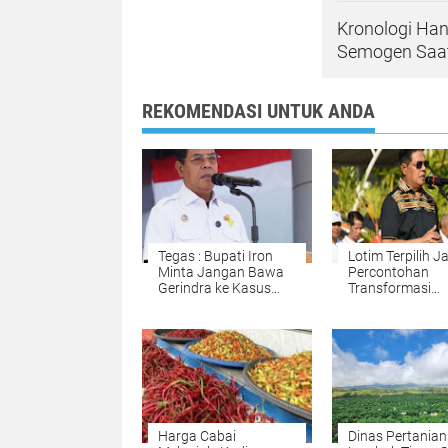
Kronologi Han
Semogen Saat
REKOMENDASI UNTUK ANDA
Tegas : Bupati Iron
Lotim Terpilih J
Minta Jangan Bawa
Percontohan
Gerindra ke Kasus
Transformasi
LAZ
Digitalisasi Ban
Indonesia
Harga Cabai
Dinas Pertanian