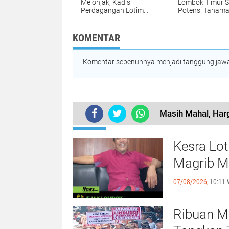
Melonjak, Kadis
Lombok Timur S
Perdagangan Lotim
Potensi Tanam
Sebut Itu Wajar
Kentang, Akui B
Kerjasama Den
Indofood
KOMENTAR
Komentar sepenuhnya menjadi tanggung jawab
Masih Mahal, Har
TERKINI
Kesra Lo
Magrib M
07/08/2026,
10:11 
Ribuan M