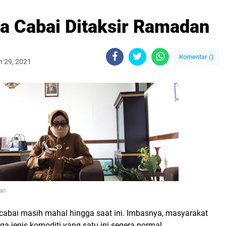
a Cabai Ditaksir Ramadan
Komentar (
)
h 29, 2021
an
 cabai masih mahal hingga saat ini. Imbasnya, masyarakat
ga jenis komoditi yang satu ini segera normal.