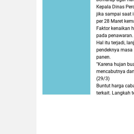
Kepala Dinas Pe
jika sampai saat 
per 28 Maret kema
Faktor kenaikan h
pada penawaran. D
Hal itu terjadi, 
pendeknya masa p
panen.
"Karena hujan bu
mencabutnya dan 
(29/3)
Buntut harga caba
terkait. Langkah