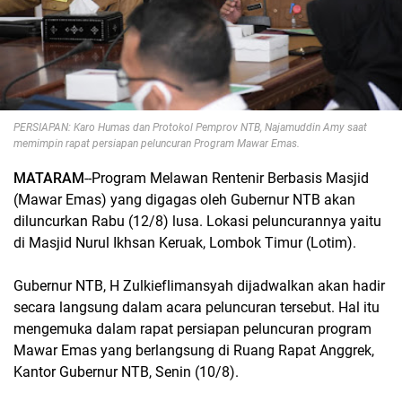
PERSIAPAN: Karo Humas dan Protokol Pemprov NTB, Najamuddin Amy saat
memimpin rapat persiapan peluncuran Program Mawar Emas.
MATARAM
--Program Melawan Rentenir Berbasis Masjid
(Mawar Emas) yang digagas oleh Gubernur NTB akan
diluncurkan Rabu (12/8) lusa. Lokasi peluncurannya yaitu
di Masjid Nurul Ikhsan Keruak, Lombok Timur (Lotim).
Gubernur NTB, H Zulkieflimansyah dijadwalkan akan hadir
secara langsung dalam acara peluncuran tersebut. Hal itu
mengemuka dalam rapat persiapan peluncuran program
Mawar Emas yang berlangsung di Ruang Rapat Anggrek,
Kantor Gubernur NTB, Senin (10/8).