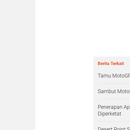
Berita Terkait
Tamu MotoGP 
Sambut MotoGP
Penerapan Apl
Diperketat
Desert Point