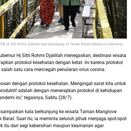
, Hj Sitti Rohmi Djalillah saat berkunjung ke Taman Wisata Mangrove Sekotong
ubernur Hj Sitti Rohmi Djalillah menegaskan, destinasi wisata
apkan protokol kesehatan dengan ketat. Ini karena protokol
 salah satu cara mencegah penularan virus corona.
 bosan dengan protokol kesehatan. Mengingat sarat kita untuk
roduktif adalah dengan menerapkan protokol di kehidupan
ndemi ini," tegasnya, Sabtu (28/7).
disampaikan kala berkunjung ke wisata Taman Mangrove
Barat. Saat itu, ia meminta seluruh pihak menjaga spot-spot
ik itu dari segi kebersihan maupun keamanan agar