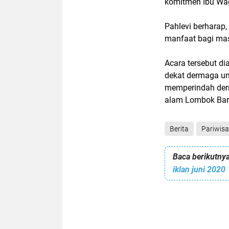
komitmen Ibu Wagu
Pahlevi berharap
manfaat bagi mas
Acara tersebut d
dekat dermaga unt
memperindah der
alam Lombok Bara
Berita
Pariwisa
Baca berikutnya
iklan juni 2020