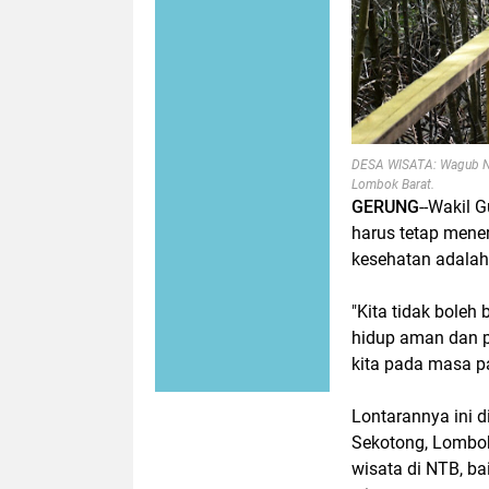
DESA WISATA: Wagub NTB
Lombok Barat.
GERUNG
--Wakil G
harus tetap mener
kesehatan adalah
"Kita tidak boleh
hidup aman dan p
kita pada masa pa
Lontarannya ini 
Sekotong, Lombok 
wisata di NTB, ba