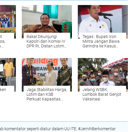
t
Bakal Dikunjungi
Tegas : Bupati Iron
os,
Kapolri dan Komisi IV
Minta Jangan Bawa
a
DPR RI, Distan Lotim
Gerindra ke Kasus
kan
Siapkan Dua Titik
LAZ
tu
Lokasi Panen Raya
Bawang Putih
ken
Jaga Stabilitas Harga,
Jelang WSBK,
Lotim dan KSB
Lombok Barat Genjot
Perkuat Kapasitas
Vaksinasi
dan Sinergitas Antar
n dan
Daerah
 komentator seperti diatur dalam UU ITE. #JernihBerkomentar