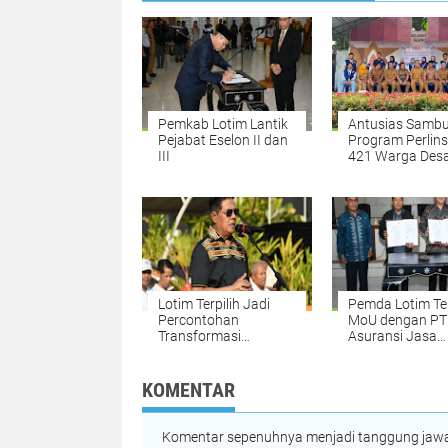
Pemkab Lotim Lantik
Antusias Sambu
Pejabat Eselon II dan
Program Perlins
III
421 Warga Des
Rempung Aktif
IKD Dalam Wak
Satu Hari
Lotim Terpilih Jadi
Pemda Lotim Te
Percontohan
MoU dengan PT
Transformasi
Asuransi Jasa
Digitalisasi Bansos
Raharja Putera,
Indonesia
Jamin Keamana
Kenyamanan
KOMENTAR
Wisatawan
Komentar sepenuhnya menjadi tanggung jawab