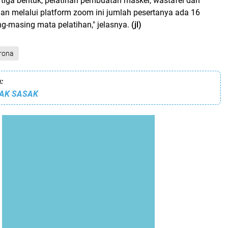
a tiga bentuk, pelatihan pembuatan masker, wastafel dan
an melalui platform zoom ini jumlah pesertanya ada 16
g-masing mata pelatihan," jelasnya.
(jl)
rona
:
EAK SASAK