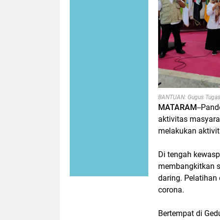
BANTUAN: Gugus Tugas C
MATARAM
--Pand
aktivitas masyara
melakukan aktivit
Di tengah kewasp
membangkitkan se
daring. Pelatiha
corona.
Bertempat di Ged