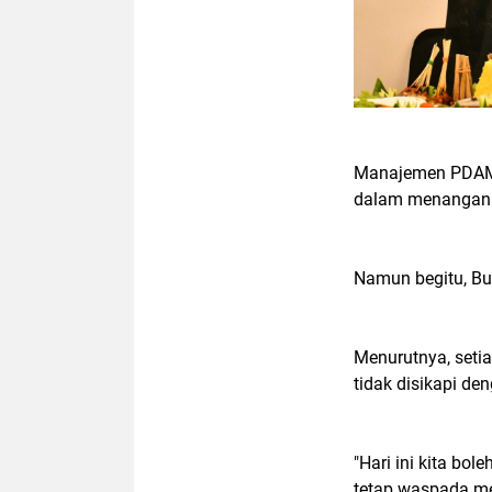
Manajemen PDAM 
dalam menangani 
Namun begitu, Bup
Menurutnya, setia
tidak disikapi den
"Hari ini kita bo
tetap waspada m