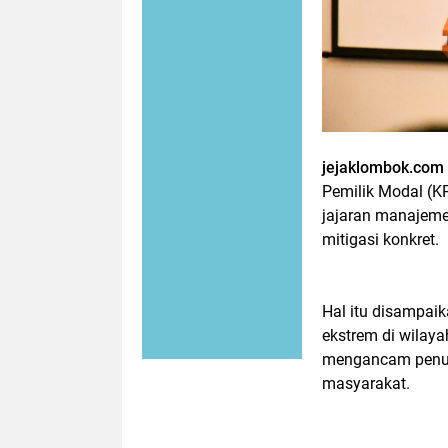
jejaklombok.com
Pemilik Modal (K
jajaran manajem
mitigasi konkret.
Hal itu disampai
ekstrem di wilaya
mengancam penur
masyarakat.