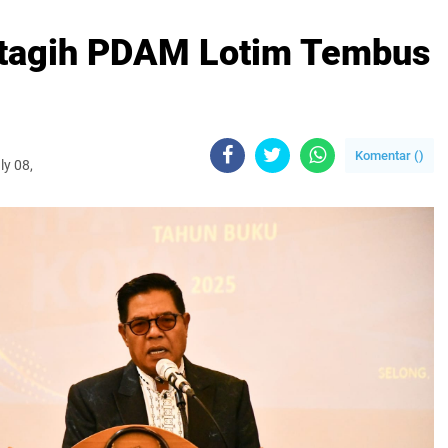
rtagih PDAM Lotim Tembus
Komentar (
)
ly 08,