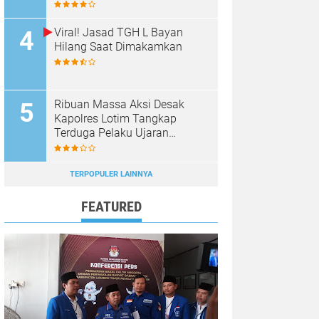
Panen Raya Bawang Putih
Viral! Jasad TGH L Bayan
Hilang Saat Dimakamkan
Ribuan Massa Aksi Desak
Kapolres Lotim Tangkap
Terduga Pelaku Ujaran
Kebencian Terhadap Bupati di
Medsos
TERPOPULER LAINNYA
FEATURED