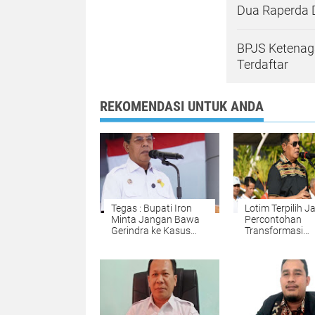
Dua Raperda D
BPJS Ketenag
Terdaftar
REKOMENDASI UNTUK ANDA
Tegas : Bupati Iron
Lotim Terpilih J
Minta Jangan Bawa
Percontohan
Gerindra ke Kasus
Transformasi
LAZ
Digitalisasi Ban
Indonesia