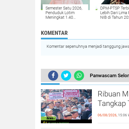
Semester Satu 2026,
DPM-PTSP Terb
Penduduk Lotim
Lebih Dari Lima 
Meningkat 1.40
NIB di Tahun 2
Persen
KOMENTAR
Komentar sepenuhnya menjadi tanggung jawab
Panwascam Selon
TERKINI
Ribuan M
Tangkap 
Terhadap
06/08/2026,
15:06 