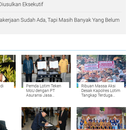
iusulkan Eksekutif
akerjaan Sudah Ada, Tapi Masih Banyak Yang Belum
adi
Pemda Lotim Teken
Ribuan Massa Aksi
MoU dengan PT
Desak Kapolres Lotim
Asuransi Jasa
Tangkap Terduga
sos
Raharja Putera,
Pelaku Ujaran
Jamin Keamanan dan
Kebencian Terhadap
Kenyamanan
Bupati di Medsos
Wisatawan