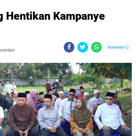
g Hentikan Kampanye
Komentar (
)
December