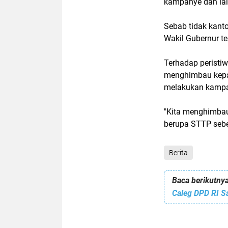
kampanye dan lai
Sebab tidak kant
Wakil Gubernur t
Terhadap peristi
menghimbau kepa
melakukan kampa
"Kita menghimbau
berupa STTP sebe
Berita
Baca berikutnya
Caleg DPD RI S