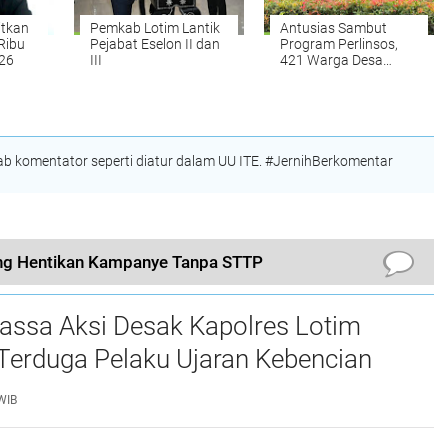
itkan
Pemkab Lotim Lantik
Antusias Sambut
Ribu
Pejabat Eselon II dan
Program Perlinsos,
026
III
421 Warga Desa
Rempung Aktifkan
IKD Dalam Waktu
Satu Hari
 komentator seperti diatur dalam UU ITE. #JernihBerkomentar
g Hentikan Kampanye Tanpa STTP
assa Aksi Desak Kapolres Lotim
Terduga Pelaku Ujaran Kebencian
 Bupati di Medsos
WIB