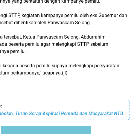
nnya yang berkaitan dengan kampanye pemilu.
ongi STTP, kegiatan kampanye pemilu oleh eks Gubernur dan
ersebut dihentikan oleh Panwascam Selong.
wa tersebut, Ketua Panwascam Selong, Abdurrahim
da peserta pemilu agar melengkapi STTP sebelum
nye pemilu.
 kepada peserta pemilu supaya melengkapi persyaratan
lum berkampanye," ucapnya.(jl)
:
abolah, Turun Serap Aspirasi Pemuda dan Masyarakat NTB