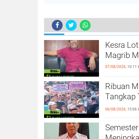
TERKINI
Jalin Silaturrahmi Antar Pemuda, 
Kesra Lo
Magrib M
07/08/2026,
10:11 
Ribuan M
Tangkap 
Terhadap
06/08/2026,
15:06 
Semester
Meningka