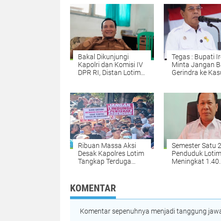
Bakal Dikunjungi
Tegas : Bupati I
Kapolri dan Komisi IV
Minta Jangan 
DPR RI, Distan Lotim
Gerindra ke Kas
Siapkan Dua Titik
LAZ
Lokasi Panen Raya
Bawang Putih
Ribuan Massa Aksi
Semester Satu 
Desak Kapolres Lotim
Penduduk Loti
Tangkap Terduga
Meningkat 1.40
Pelaku Ujaran
Persen
Kebencian Terhadap
Bupati di Medsos
KOMENTAR
Komentar sepenuhnya menjadi tanggung jawab