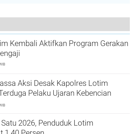
Kemenag Lotim Gelar Dialog Moderasi Beragama
tim Kembali Aktifkan Program Gerakan
engaji
WIB
assa Aksi Desak Kapolres Lotim
Terduga Pelaku Ujaran Kebencian
 Bupati di Medsos
WIB
 Satu 2026, Penduduk Lotim
t 1.40 Persen