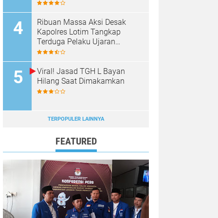
Panen Raya Bawang Putih
Ribuan Massa Aksi Desak
Kapolres Lotim Tangkap
Terduga Pelaku Ujaran
Kebencian Terhadap Bupati di
Medsos
Viral! Jasad TGH L Bayan
Hilang Saat Dimakamkan
TERPOPULER LAINNYA
FEATURED