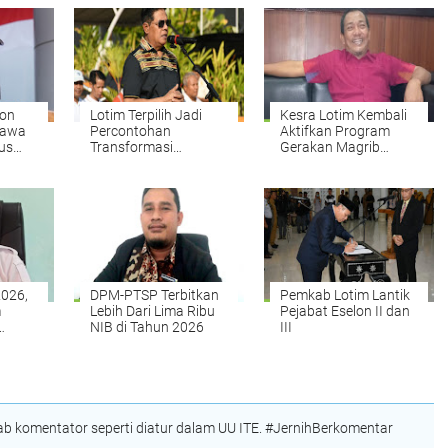
ron
Lotim Terpilih Jadi
Kesra Lotim Kembali
Bawa
Percontohan
Aktifkan Program
us
Transformasi
Gerakan Magrib
Digitalisasi Bansos
Mengaji
Indonesia
2026,
DPM-PTSP Terbitkan
Pemkab Lotim Lantik
m
Lebih Dari Lima Ribu
Pejabat Eselon II dan
NIB di Tahun 2026
III
 komentator seperti diatur dalam UU ITE. #JernihBerkomentar