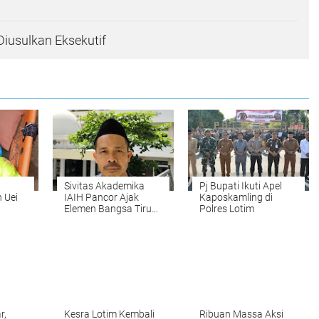
iusulkan Eksekutif
Sivitas Akademika
Pj Bupati Ikuti Apel
 Uei
IAIH Pancor Ajak
Kaposkamling di
Elemen Bangsa Tiru
Polres Lotim
njani
Semangat Pendiri
NBDI
r,
Kesra Lotim Kembali
Ribuan Massa Aksi