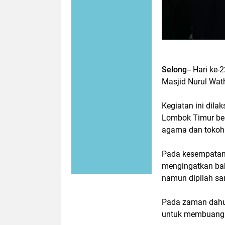
Selong
-- Hari k
Masjid Nurul Wat
Kegiatan ini dila
Lombok Timur ber
agama dan tokoh
Pada kesempatan 
mengingatkan ba
namun dipilah sa
Pada zaman dahul
untuk membuang 