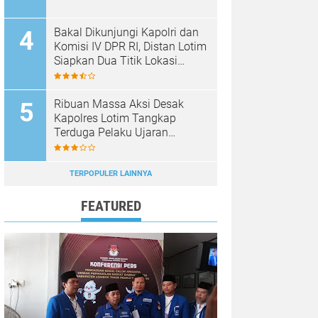
Bakal Dikunjungi Kapolri dan
Komisi IV DPR RI, Distan Lotim
Siapkan Dua Titik Lokasi
Panen Raya Bawang Putih
Ribuan Massa Aksi Desak
Kapolres Lotim Tangkap
Terduga Pelaku Ujaran
Kebencian Terhadap Bupati di
Medsos
TERPOPULER LAINNYA
FEATURED