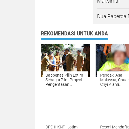
Maksimal
Dua Raperda D
REKOMENDASI UNTUK ANDA
Bappenas Pilih Lotim
Pendaki Asal
Sebagai Pilot Project
Malaysia, Chuah
Pengentasan
Chyi Alami
Kemiskinan Ekstrem
Kecelakaan di Ri
DPD II KNPI Lotim
Resmi Mendafta