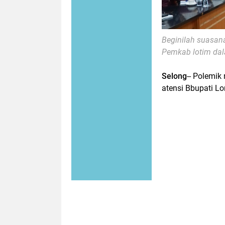
Beginilah suasan
Pemkab lotim da
Selong
-- Polemik
atensi Bbupati 