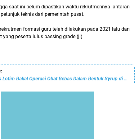
gga saat ini belum dipastikan waktu rekrutmennya lantaran
etunjuk teknis dari pemerintah pusat.
rekrutmen formasi guru telah dilakukan pada 2021 lalu dan
yang peserta lulus passing grade.(jl)
:
Siap-Siap, Dikes Lotim Bakal Operasi Obat Bebas Dalam Bentuk Syrup di Apotek