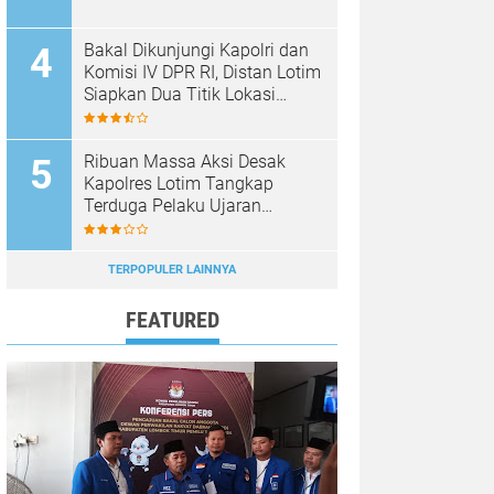
Bakal Dikunjungi Kapolri dan
Komisi IV DPR RI, Distan Lotim
Siapkan Dua Titik Lokasi
Panen Raya Bawang Putih
Ribuan Massa Aksi Desak
Kapolres Lotim Tangkap
Terduga Pelaku Ujaran
Kebencian Terhadap Bupati di
Medsos
TERPOPULER LAINNYA
FEATURED