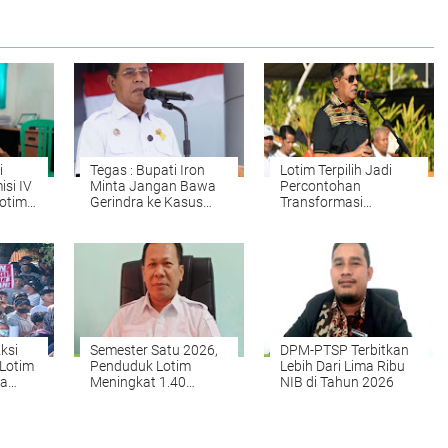
i
Tegas : Bupati Iron
Lotim Terpilih Jadi
isi IV
Minta Jangan Bawa
Percontohan
Lotim
Gerindra ke Kasus
Transformasi
ik
LAZ
Digitalisasi Bansos
aya
Indonesia
ksi
Semester Satu 2026,
DPM-PTSP Terbitkan
 Lotim
Penduduk Lotim
Lebih Dari Lima Ribu
ga
Meningkat 1.40
NIB di Tahun 2026
Persen
adap
os