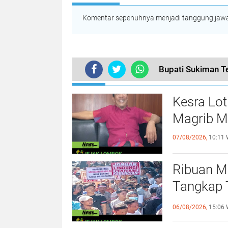
Komentar sepenuhnya menjadi tanggung jawab
Bupati Sukiman T
TERKINI
Kesra Lo
Magrib M
07/08/2026,
10:11 
Ribuan M
Tangkap 
Terhadap
06/08/2026,
15:06 