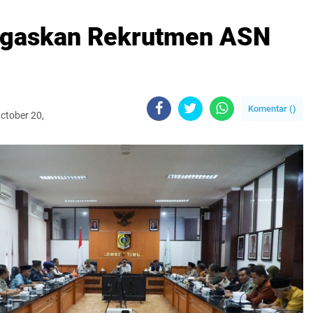
egaskan Rekrutmen ASN
Komentar (
)
ctober 20,