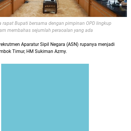
a rapat Bupati bersama dengan pimpinan OPD lingkup
lam membahas sejumlah peraoalan yang ada
 rekrutmen Aparatur Sipil Negara (ASN) rupanya menjadi
Lombok Timur, HM Sukiman Azmy.