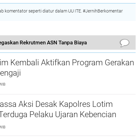
 komentator seperti diatur dalam UU ITE. #JernihBerkomentar
egaskan Rekrutmen ASN Tanpa Biaya
tim Kembali Aktifkan Program Gerakan
engaji
WIB
assa Aksi Desak Kapolres Lotim
Terduga Pelaku Ujaran Kebencian
 Bupati di Medsos
WIB