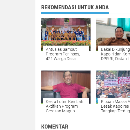
REKOMENDASI UNTUK ANDA
Antusias Sambut
Bakal Dikunjung
Program Perlinsos,
Kapolri dan Kom
421 Warga Desa
DPR RI, Distan 
Rempung Aktifkan
Siapkan Dua Tit
IKD Dalam Waktu
Lokasi Panen R
Satu Hari
Bawang Putih
Kesra Lotim Kembali
Ribuan Massa A
Aktifkan Program
Desak Kapolres
Gerakan Magrib
Tangkap Terdu
Mengaji
Pelaku Ujaran
Kebencian Terh
Bupati di Meds
KOMENTAR