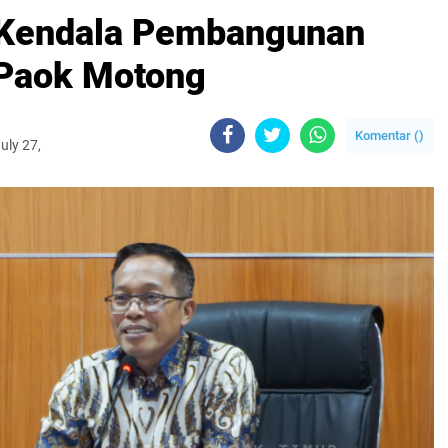
 Kendala Pembangunan
 Paok Motong
Komentar (
)
uly 27,