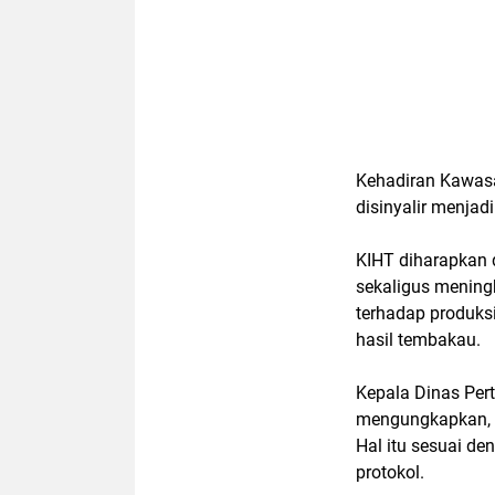
Kehadiran
Kawas
disinyalir menjad
KIHT diharapkan d
sekaligus mening
terhadap produks
hasil tembakau.
Kepala Dinas Per
mengungkapkan, b
Hal itu sesuai d
protokol.