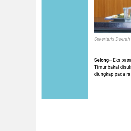
Sekertaris Daera
Selong--
Eks pas
Timur bakal disul
diungkap pada rap