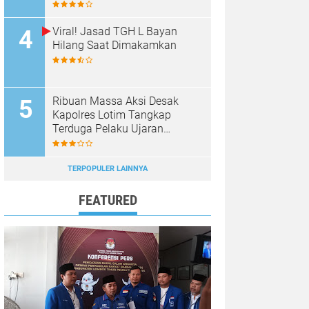
Panen Raya Bawang Putih
Viral! Jasad TGH L Bayan
Hilang Saat Dimakamkan
Ribuan Massa Aksi Desak
Kapolres Lotim Tangkap
Terduga Pelaku Ujaran
Kebencian Terhadap Bupati di
Medsos
TERPOPULER LAINNYA
FEATURED