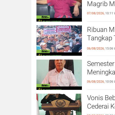
Magrib M
07/08/2026,
10:11 
Ribuan M
Tangkap 
Terhadap
06/08/2026,
15:06 
Semester
Meningka
06/08/2026,
10:06 
Vonis Be
Cederai K