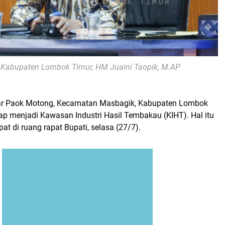
h Kabupaten Lombok Timur, HM Juaini Taopik, M.AP
ar Paok Motong, Kecamatan Masbagik, Kabupaten Lombok
ap menjadi Kawasan Industri Hasil Tembakau (KIHT). Hal itu
at di ruang rapat Bupati, selasa (27/7).