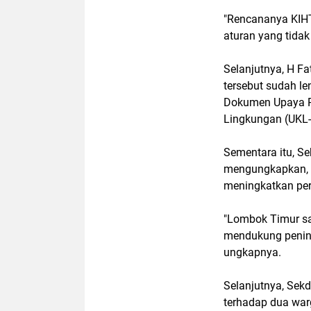
"
Rencananya KIHT 
aturan yang tida
Selanjutnya, H F
tersebut sudah le
Dokumen
Upaya 
Lingkungan
(UKL-
Sementara itu, S
mengungkapkan, 
meningkatkan pe
"
Lombok Timur sa
mendukung pening
ungkapnya.
Selanjutnya, Sekd
terhadap dua war