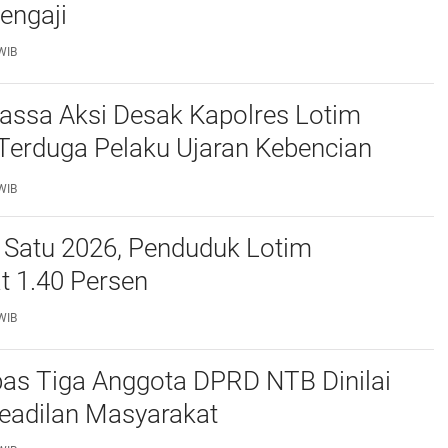
engaji
WIB
assa Aksi Desak Kapolres Lotim
Terduga Pelaku Ujaran Kebencian
 Bupati di Medsos
WIB
 Satu 2026, Penduduk Lotim
t 1.40 Persen
WIB
bas Tiga Anggota DPRD NTB Dinilai
eadilan Masyarakat