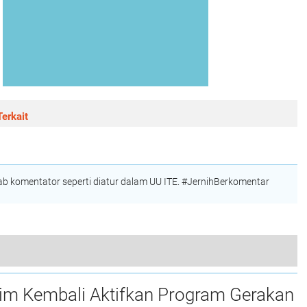
erkait
 komentator seperti diatur dalam UU ITE. #JernihBerkomentar
unan KIHT di Eks Pasar Paok Motong
tim Kembali Aktifkan Program Gerakan