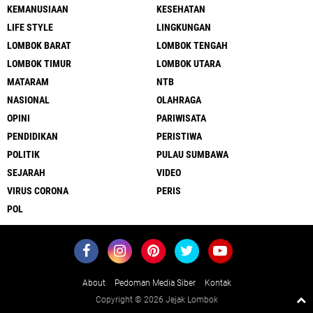
KEMANUSIAAN
KESEHATAN
LIFE STYLE
LINGKUNGAN
LOMBOK BARAT
LOMBOK TENGAH
LOMBOK TIMUR
LOMBOK UTARA
MATARAM
NTB
NASIONAL
OLAHRAGA
OPINI
PARIWISATA
PENDIDIKAN
PERISTIWA
POLITIK
PULAU SUMBAWA
SEJARAH
VIDEO
VIRUS CORONA
PERIS
POL
About
Pedoman Media Siber
Kontak
Copyright ©
2026 Jejak Lombok