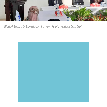
Wakil Bupati Lombok Timur, H Rumaksi SJ, SH