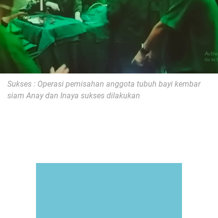
Sukses : Operasi pemisahan anggota tubuh bayi kembar
siam Anay dan Inaya sukses dilakukan