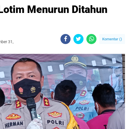
 Lotim Menurun Ditahun
Komentar (
)
mber 31,