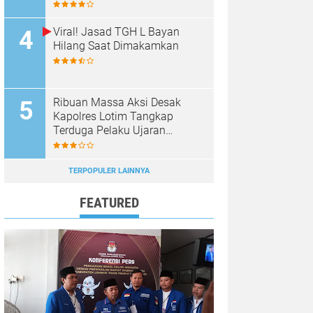
Panen Raya Bawang Putih
Viral! Jasad TGH L Bayan
Hilang Saat Dimakamkan
Ribuan Massa Aksi Desak
Kapolres Lotim Tangkap
Terduga Pelaku Ujaran
Kebencian Terhadap Bupati di
Medsos
TERPOPULER LAINNYA
FEATURED