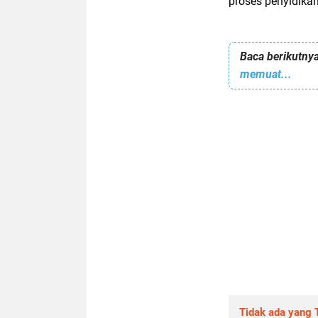
proses penyidikan
Baca berikutnya
memuat...
Tidak ada yang T