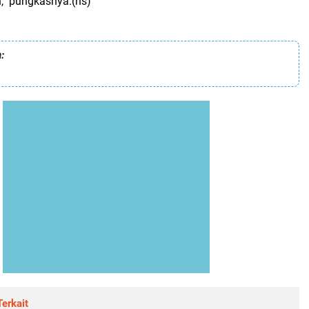
," pungkasnya.(hs)
:
erkait