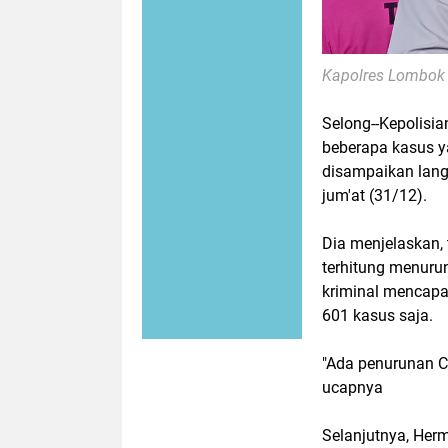
Kapolres Lombok 
Selong--Kepolisia
beberapa kasus y
disampaikan lan
jum'at (31/12).
Dia menjelaskan, 
terhitung menurun
kriminal mencapa
601 kasus saja.
"Ada penurunan Cr
ucapnya
Selanjutnya, Her