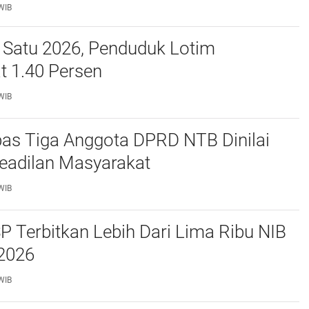
 Bupati di Medsos
WIB
 Satu 2026, Penduduk Lotim
t 1.40 Persen
WIB
bas Tiga Anggota DPRD NTB Dinilai
eadilan Masyarakat
WIB
 Terbitkan Lebih Dari Lima Ribu NIB
 2026
WIB