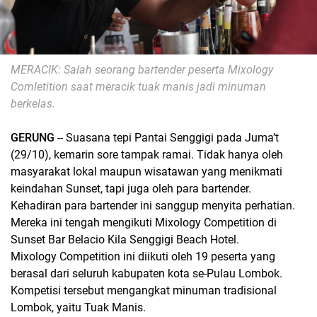
MERACIK: Salah seorang bartender peserta Mixology
Comletition saat meracik tuak manis jadi minuman
berkelas.
GERUNG
-- Suasana tepi Pantai Senggigi pada Juma’t
(29/10), kemarin sore tampak ramai. Tidak hanya oleh
masyarakat lokal maupun wisatawan yang menikmati
keindahan Sunset, tapi juga oleh para bartender.
Kehadiran para bartender ini sanggup menyita perhatian.
Mereka ini tengah mengikuti Mixology Competition di
Sunset Bar Belacio Kila Senggigi Beach Hotel.
Mixology Competition ini diikuti oleh 19 peserta yang
berasal dari seluruh kabupaten kota se-Pulau Lombok.
Kompetisi tersebut mengangkat minuman tradisional
Lombok, yaitu Tuak Manis.