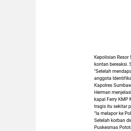
Kepolisian Resor
kontan bereaksi.
"Setelah mendapa
anggota Identifik
Kapolres Sumbaw
Herman menjelask
kapal Ferry KMP 
tragis itu sekitar
"Ia melapor ke Po
Setelah korban d
Puskesmas Potota