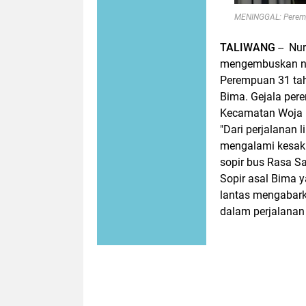
MENINGGAL: Perempu
TALIWANG
-- Nur
mengembuskan naf
Perempuan 31 tah
Bima. Gejala per
Kecamatan Woja K
"Dari perjalanan
mengalami kesaki
sopir bus Rasa Sa
Sopir asal Bima 
lantas mengabark
dalam perjalana