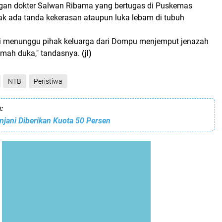
angan dokter Salwan Ribama yang bertugas di Puskemas
ak ada tanda kekerasan ataupun luka lebam di tubuh
i menunggu pihak keluarga dari Dompu menjemput jenazah
umah duka," tandasnya.
(jl)
NTB
Peristiwa
:
njani Diberikan Kuota 50 Persen