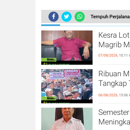
Tempuh Perjalana
TERKINI
Kesra Lo
Magrib M
07/08/2026,
10:11 
Ribuan M
Tangkap 
Terhadap
06/08/2026,
15:06 
Semester
Meningka