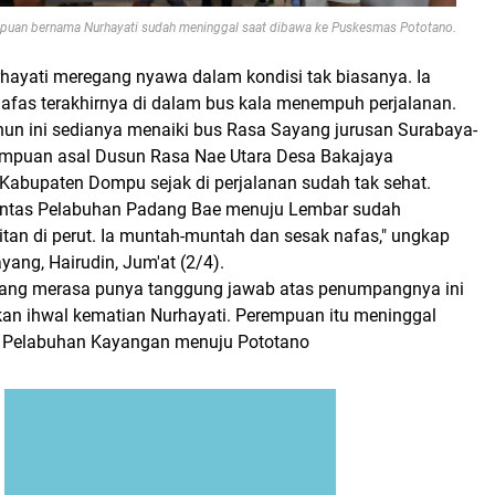
an bernama Nurhayati sudah meninggal saat dibawa ke Puskesmas Pototano.
hayati meregang nyawa dalam kondisi tak biasanya. Ia
as terakhirnya di dalam bus kala menempuh perjalanan.
un ini sedianya menaiki bus Rasa Sayang jurusan Surabaya-
empuan asal Dusun Rasa Nae Utara Desa Bakajaya
abupaten Dompu sejak di perjalanan sudah tak sehat.
 lintas Pelabuhan Padang Bae menuju Lembar sudah
tan di perut. Ia muntah-muntah dan sesak nafas," ungkap
yang, Hairudin, Jum'at (2/4).
yang merasa punya tanggung jawab atas penumpangnya ini
an ihwal kematian Nurhayati. Perempuan itu meninggal
n Pelabuhan Kayangan menuju Pototano