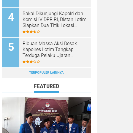
Bakal Dikunjungi Kapolri dan
Komisi IV DPR RI, Distan Lotim
Siapkan Dua Titik Lokasi
Panen Raya Bawang Putih
Ribuan Massa Aksi Desak
Kapolres Lotim Tangkap
Terduga Pelaku Ujaran
Kebencian Terhadap Bupati di
Medsos
TERPOPULER LAINNYA
FEATURED