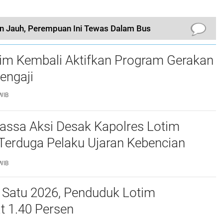
n Jauh, Perempuan Ini Tewas Dalam Bus
tim Kembali Aktifkan Program Gerakan
engaji
WIB
assa Aksi Desak Kapolres Lotim
Terduga Pelaku Ujaran Kebencian
 Bupati di Medsos
WIB
 Satu 2026, Penduduk Lotim
t 1.40 Persen