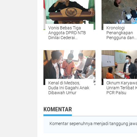
Vonis Bebas Tiga
Kronologi
Anggota DPRD NTB
Penangkapan
Dinilai Cederai
Pengguna dan
Keadilan Masyarakat
Pengedar Narko
Seberat 74,72 G
Lotim
Kenal di Medsos,
Oknum Karyawa
Duda Ini Gagahi Anak
Unram Terlibat 
Dibawah Umur
PCR Palsu
KOMENTAR
Komentar sepenuhnya menjadi tanggung jawab