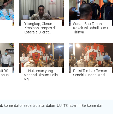
Ditangkap, Oknum
Sudah Bau Tanah,
Pimpinan Ponpes di
Kakek Ini Cabuli Cucu
Kotaraja Dijerat
Tirinya
tika
Hukuman 15 Tahun
ram di
Penjara
ti RS
Ini Hukuman yang
Polisi Tembak Teman
Kasus
Menanti Oknum Polisi
Sendiri Hingga Mati
MN
 komentator seperti diatur dalam UU ITE. #JernihBerkomentar