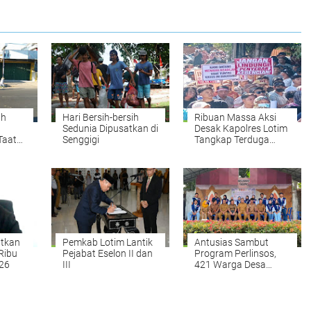
ah
Hari Bersih-bersih
Ribuan Massa Aksi
Sedunia Dipusatkan di
Desak Kapolres Lotim
Taat
Senggigi
Tangkap Terduga
Pelaku Ujaran
Kebencian Terhadap
Bupati di Medsos
itkan
Pemkab Lotim Lantik
Antusias Sambut
Ribu
Pejabat Eselon II dan
Program Perlinsos,
026
III
421 Warga Desa
Rempung Aktifkan
IKD Dalam Waktu
Satu Hari