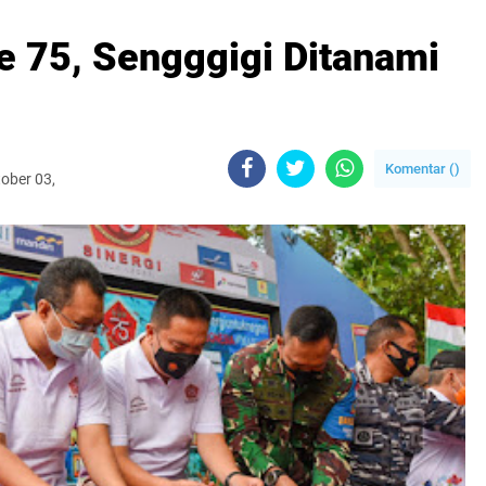
 75, Sengggigi Ditanami
Komentar (
)
tober 03,