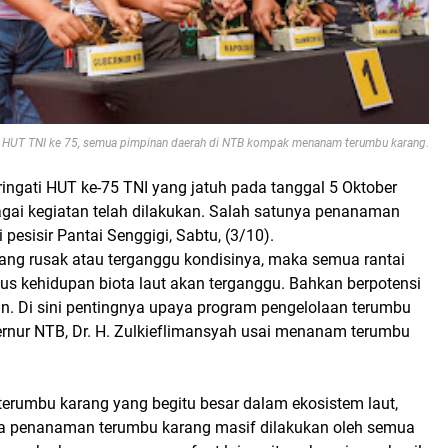
HUT TNI ke 75, semua pimpinan daerah di NTB kompak menanam terumbu karang.
ingati HUT ke-75 TNI yang jatuh pada tanggal 5 Oktober
gai kegiatan telah dilakukan. Salah satunya penanaman
 pesisir Pantai Senggigi, Sabtu, (3/10).
rang rusak atau terganggu kondisinya, maka semua rantai
us kehidupan biota laut akan terganggu. Bahkan berpotensi
. Di sini pentingnya upaya program pengelolaan terumbu
bernur NTB, Dr. H. Zulkieflimansyah usai menanam terumbu
terumbu karang yang begitu besar dalam ekosistem laut,
a penanaman terumbu karang masif dilakukan oleh semua