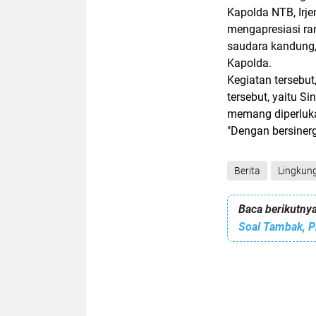
Kapolda NTB, Irje
mengapresiasi ran
saudara kandung,
Kapolda.
Kegiatan tersebut
tersebut, yaitu S
memang diperluka
"Dengan bersinerg
Berita
Lingkun
Baca berikutnya
Soal Tambak, P