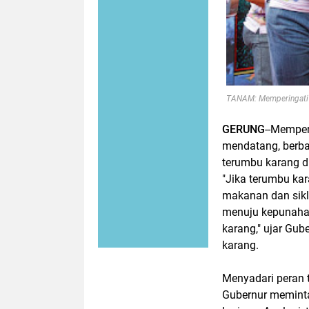
TANAM: Memperingati 
GERUNG
--Memper
mendatang, berba
terumbu karang di
"Jika terumbu ka
makanan dan sikl
menuju kepunahan
karang," ujar Gu
karang.
Menyadari peran 
Gubernur memint