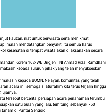
njut Fauzan, niat untuk berwisata serta menikmati
tapi malah mendatangkan penyakit. Itu semua harus
tokol kesehatan di tempat wisata akan dilaksanakan secara
Komandan Korem 162/WB Brigjen TNI Ahmad Rizal Ramdhani
makasih kepada suluruh pihak yang telah menyukseskan
rimakasih kepada BUMN, Nelayan, komunitas yang telah
an acara ini, semoga silaturrahim kita terus terjalin hingga
 ujarnya.
atu tersebut bercerita, persiapan acara penanaman terumbu
disiapkan satu bulan yang lalu, terhitung, sebanyak 750
i tanam di Pantai Senggigi.