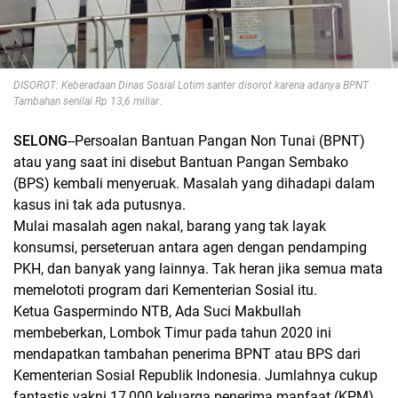
DISOROT: Keberadaan Dinas Sosial Lotim santer disorot karena adanya BPNT
Tambahan senilai Rp 13,6 miliar
.
SELONG
--Persoalan Bantuan Pangan Non Tunai (BPNT)
atau yang saat ini disebut Bantuan Pangan Sembako
(BPS) kembali menyeruak. Masalah yang dihadapi dalam
kasus ini tak ada putusnya.
Mulai masalah agen nakal, barang yang tak layak
konsumsi, perseteruan antara agen dengan pendamping
PKH, dan banyak yang lainnya. Tak heran jika semua mata
memelototi program dari Kementerian Sosial itu.
Ketua Gaspermindo NTB, Ada Suci Makbullah
membeberkan, Lombok Timur pada tahun 2020 ini
mendapatkan tambahan penerima BPNT atau BPS dari
Kementerian Sosial Republik Indonesia. Jumlahnya cukup
fantastis yakni 17,000 keluarga penerima manfaat (KPM).