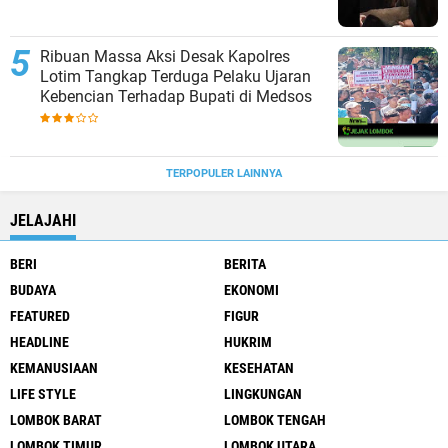
Ribuan Massa Aksi Desak Kapolres
Lotim Tangkap Terduga Pelaku Ujaran
Kebencian Terhadap Bupati di Medsos
TERPOPULER LAINNYA
JELAJAHI
BERI
BERITA
BUDAYA
EKONOMI
FEATURED
FIGUR
HEADLINE
HUKRIM
KEMANUSIAAN
KESEHATAN
LIFE STYLE
LINGKUNGAN
LOMBOK BARAT
LOMBOK TENGAH
LOMBOK TIMUR
LOMBOK UTARA