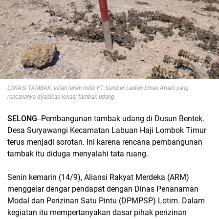
LOKASI TAMBAK: Inilah lahan milik PT Sumber Lautan Emas Abadi yang
rencananya dijadikan lokasi tambak udang.
SELONG
--Pembangunan tambak udang di Dusun Bentek,
Desa Suryawangi Kecamatan Labuan Haji Lombok Timur
terus menjadi sorotan. Ini karena rencana pembangunan
tambak itu diduga menyalahi tata ruang.
Senin kemarin (14/9), Aliansi Rakyat Merdeka (ARM)
menggelar dengar pendapat dengan Dinas Penanaman
Modal dan Perizinan Satu Pintu (DPMPSP) Lotim. Dalam
kegiatan itu mempertanyakan dasar pihak perizinan