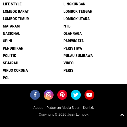
LIFE STYLE
LINGKUNGAN
LOMBOK BARAT
LOMBOK TENGAH
LOMBOK TIMUR
LOMBOK UTARA
MATARAM
NTB
NASIONAL
OLAHRAGA
OPINI
PARIWISATA
PENDIDIKAN
PERISTIWA
POLITIK
PULAU SUMBAWA
SEJARAH
VIDEO
VIRUS CORONA
PERIS
POL
About
Pedoman Media Siber
Kontak
Copyright ©
2026 Jejak Lombok