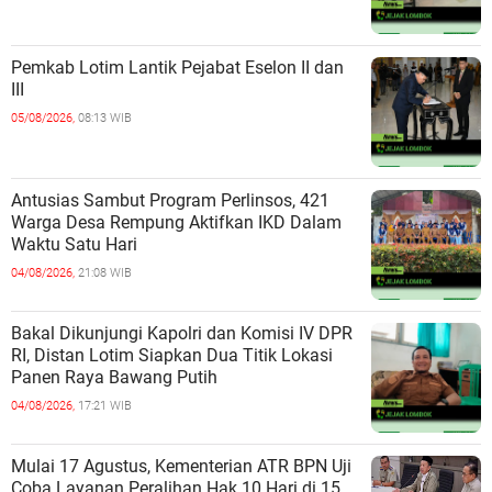
Pemkab Lotim Lantik Pejabat Eselon II dan
III
05/08/2026,
08:13 WIB
Antusias Sambut Program Perlinsos, 421
Warga Desa Rempung Aktifkan IKD Dalam
Waktu Satu Hari
04/08/2026,
21:08 WIB
Bakal Dikunjungi Kapolri dan Komisi IV DPR
RI, Distan Lotim Siapkan Dua Titik Lokasi
Panen Raya Bawang Putih
04/08/2026,
17:21 WIB
Mulai 17 Agustus, Kementerian ATR BPN Uji
Coba Layanan Peralihan Hak 10 Hari di 15