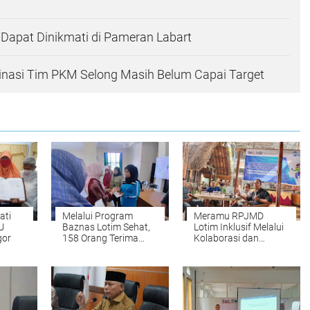
 Dapat Dinikmati di Pameran Labart
inasi Tim PKM Selong Masih Belum Capai Target
ati
Melalui Program
Meramu RPJMD
U
Baznas Lotim Sehat,
Lotim Inklusif Melalui
gor
158 Orang Terima
Kolaborasi dan
Bantuan Pengobatan
Partisipasi Publik