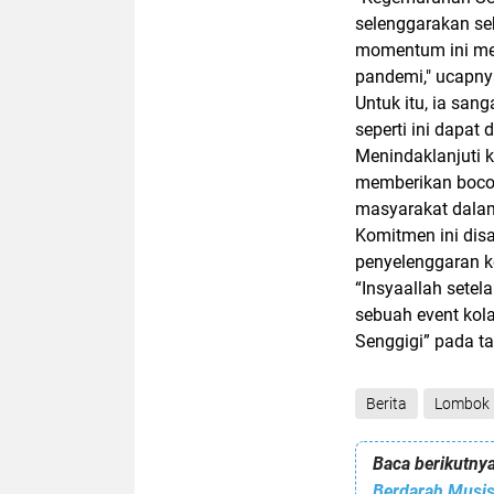
selenggarakan se
momentum ini men
pandemi," ucapn
Untuk itu, ia san
seperti ini dapat
Menindaklanjuti k
memberikan bocor
masyarakat dalam
Komitmen ini disa
penyelenggaran ke
“Insyaallah setel
sebuah event kol
Senggigi” pada t
Berita
Lombok 
Baca berikutnya
Berdarah Musis