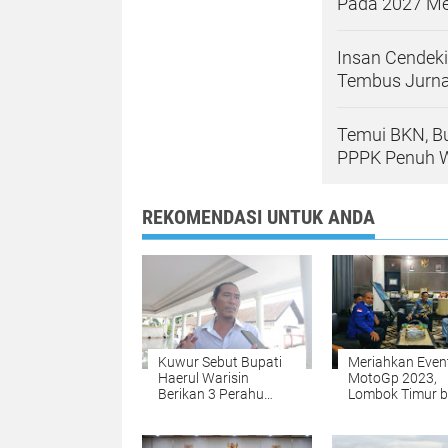
Pada 2027 M
Insan Cendeki
Tembus Jurna
Temui BKN, B
PPPK Penuh 
REKOMENDASI UNTUK ANDA
Kuwur Sebut Bupati
Meriahkan Even
Haerul Warisin
MotoGp 2023,
Berikan 3 Perahu
Lombok Timur b
untuk Jaga Wisata
Gelar Networki
Ekas
Night di Pantai 
Buana