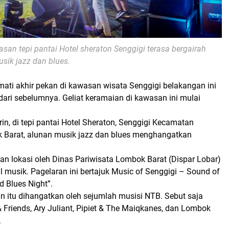
an tepi pantai Hotel sheraton Senggigi terasa bergairah
sik jazz dan blues.
mati akhir pekan di kawasan wisata Senggigi belakangan ini
ari sebelumnya. Geliat keramaian di kawasan ini mulai
in, di tepi pantai Hotel Sheraton, Senggigi Kecamatan
 Barat, alunan musik jazz dan blues menghangatkan
kan lokasi oleh Dinas Pariwisata Lombok Barat (Dispar Lobar)
l musik. Pagelaran ini bertajuk Music of Senggigi – Sound of
d Blues Night”.
n itu dihangatkan oleh sejumlah musisi NTB. Sebut saja
& Friends, Ary Juliant, Pipiet & The Maiqkanes, dan Lombok
.