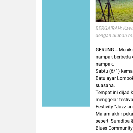
BERGAIRAH: Kawas
dengan alunan mu
GERUNG
-- Menik
nampak berbeda d
nampak.
Sabtu (6/1) kemar
Batulayar Lombok
suasana.
Tempat ini dijadi
menggelar festiva
Festivity “Jazz an
Malam akhir peka
seperti Suradipa 
Blues Community