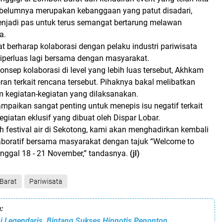
belumnya merupakan kebanggaan yang patut disadari,
jadi pas untuk terus semangat bertarung melawan
ya.
gat berharap kolaborasi dengan pelaku industri pariwisata
 diperluas lagi bersama dengan masyarakat.
onsep kolaborasi di level yang lebih luas tersebut, Akhkam
an terkait rencana tersebut. Pihaknya bakal melibatkan
 kegiatan-kegiatan yang dilaksanakan.
mpaikan sangat penting untuk menepis isu negatif terkait
giatan eklusif yang dibuat oleh Dispar Lobar.
ah festival air di Sekotong, kami akan menghadirkan kembali
aboratif bersama masyarakat dengan tajuk “Welcome to
anggal 18 - 21 November,” tandasnya.
(jl)
Barat
Pariwisata
:
i Legendaris, Bintang Sukses Hipnotis Penonton