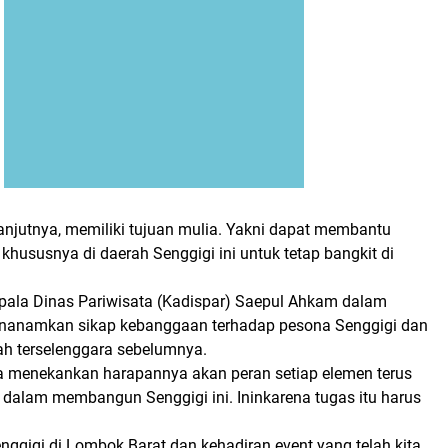
, lanjutnya, memiliki tujuan mulia. Yakni dapat membantu
, khususnya di daerah Senggigi ini untuk tetap bangkit di
epala Dinas Pariwisata (Kadispar) Saepul Ahkam dalam
anamkan sikap kebanggaan terhadap pesona Senggigi dan
lah terselenggara sebelumnya.
 ia menekankan harapannya akan peran setiap elemen terus
 dalam membangun Senggigi ini. Ininkarena tugas itu harus
ggigi di Lombok Barat dan kehadiran event yang telah kita