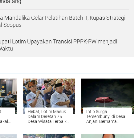
endatang
a Mandalika Gelar Pelatihan Batch II, Kupas Strategi
l Scopus
upati Lotim Upayakan Transisi PPPK-PW menjadi
Waktu
t
Hebat, Lotim Masuk
Intip Surga
Dalam Deretan 75
Tersembunyi di Desa
akal
Desa Wisata Terbaik
Anjani Bernama
ng
di Indonesia
Embulan Borok Dewi
Ekas
Anjani