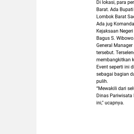
Di lokasi, para p
Barat. Ada Bupati
Lombok Barat Sa
Ada jug Komandan
Kejaksaan Neger
Bagus S. Wibowo
General Manager 
tersebut. Tersele
membangkitkan kem
Event seperti ini
sebagai bagian d
pulih.
“Mewakili dari se
Dinas Pariwisata
ini," ucapnya.