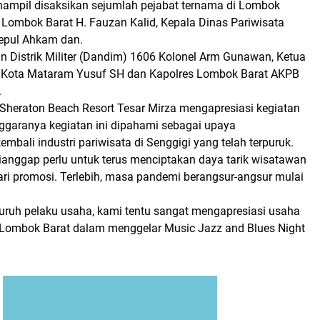
enampil disaksikan sejumlah pejabat ternama di Lombok
 Lombok Barat H. Fauzan Kalid, Kepala Dinas Pariwisata
epul Ahkam dan.
 Distrik Militer (Dandim) 1606 Kolonel Arm Gunawan, Ketua
i Kota Mataram Yusuf SH dan Kapolres Lombok Barat AKPB
.
Sheraton Beach Resort Tesar Mirza mengapresiasi kegiatan
nggaranya kegiatan ini dipahami sebagai upaya
bali industri pariwisata di Senggigi yang telah terpuruk.
 dianggap perlu untuk terus menciptakan daya tarik wisatawan
ari promosi. Terlebih, masa pandemi berangsur-angsur mulai
luruh pelaku usaha, kami tentu sangat mengapresiasi usaha
 Lombok Barat dalam menggelar Music Jazz and Blues Night