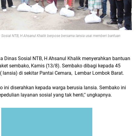
Sosial NTB, H Ahsanul Khalik berpose bersama lansia usai memberi bantuan
la Dinas Sosial NTB, H Ahsanul Khalik menyerahkan bantuan
paket sembako, Kamis (13/8). Sembako dibagi kepada 45
 ( lansia) di sekitar Pantai Cemara, Lembar Lombok Barat.
 ini diserahkan kepada warga berusia lansia. Sembako ini
pedulian layanan sosial yang tak henti," ungkapnya.