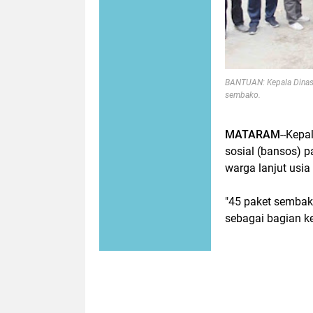
BANTUAN: Kepala Dinas 
sembako.
MATARAM
--Kepa
sosial (bansos) 
warga lanjut usia
"45 paket sembako
sebagai bagian ke