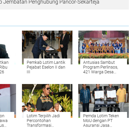
p Jembatan Penghubung Pancor-Sekarteja
itkan
Pemkab Lotim Lantik
Antusias Sambut
Ribu
Pejabat Eselon II dan
Program Perlinsos,
026
III
421 Warga Desa
Rempung Aktifkan
IKD Dalam Waktu
Satu Hari
ron
Lotim Terpilih Jadi
Pemda Lotim Teken
Bawa
Percontohan
MoU dengan PT
us
Transformasi
Asuransi Jasa
Digitalisasi Bansos
Raharja Putera,