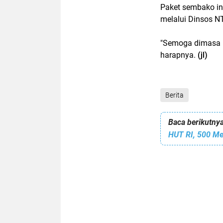
Paket sembako in
melalui Dinsos N
"Semoga dimasa uj
harapnya.
(jl)
Berita
Baca berikutnya
HUT RI, 500 Me