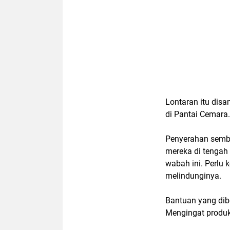
Lontaran itu disa
di Pantai Cemara.
Penyerahan semba
mereka di tengah 
wabah ini. Perlu
melindunginya.
Bantuan yang diber
Mengingat produk