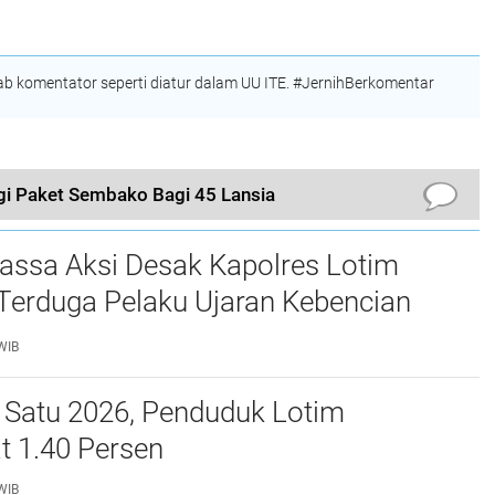
Indonesia
Jamin Keamanan dan
Kenyamanan
Wisatawan
 komentator seperti diatur dalam UU ITE. #JernihBerkomentar
i Paket Sembako Bagi 45 Lansia
assa Aksi Desak Kapolres Lotim
Terduga Pelaku Ujaran Kebencian
 Bupati di Medsos
WIB
 Satu 2026, Penduduk Lotim
t 1.40 Persen
WIB