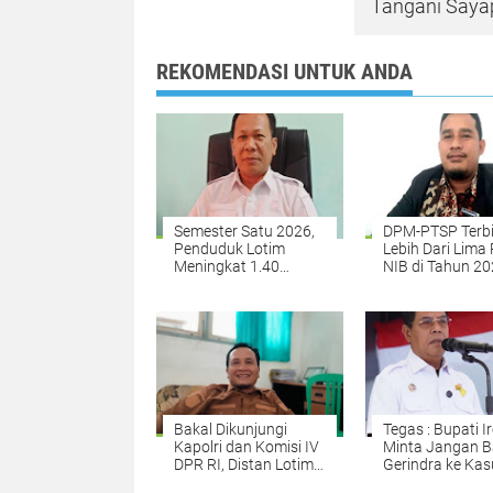
Tangani Saya
REKOMENDASI UNTUK ANDA
Semester Satu 2026,
DPM-PTSP Terb
Penduduk Lotim
Lebih Dari Lima 
Meningkat 1.40
NIB di Tahun 2
Persen
Bakal Dikunjungi
Tegas : Bupati I
Kapolri dan Komisi IV
Minta Jangan 
DPR RI, Distan Lotim
Gerindra ke Kas
Siapkan Dua Titik
LAZ